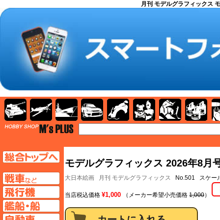
月刊 モデルグラフィックス モ
AFV
飛行機
艦船
自動車
バイク
キャラクター
ガンダム
塗料
TOP
TOPページへ
モデルグラフィックス 2026年8月号
AFV
大日本絵画
月刊 モデルグラフィックス
No.501 スケ
飛行機ページへ
¥1,000
当店税込価格
（メーカー希望小売価格
1,000
）
艦船ページへ
自動車ページへ