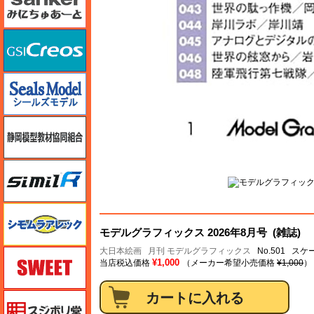
GSIクレオス
シールズモデル
静岡模型協同組合
シミラー（similR）
シモムラアレック
モデルグラフィックス 2026年8月号 (雑誌)
大日本絵画
月刊 モデルグラフィックス
No.501 ス
スイート（SWEET）
¥1,000
当店税込価格
（メーカー希望小売価格
¥1,000
）
スジボリ堂