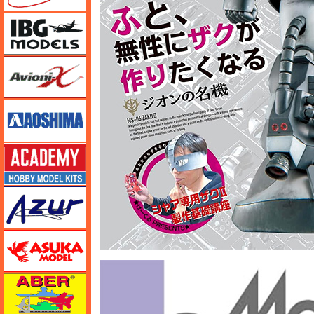
IBG
Avioni-X（アヴィオニクス）
アオシマ
アカデミー
アズール
アスカモデル
アベール