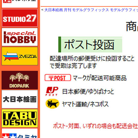
<
大日本絵画 月刊 モデルグラフィックス モデルグラフィックス 
スタジオ27・タブデザイン
スペシャルホビー
ズベズダ（Zvezda）
ダイオパーク（diopark）
大日本絵画
タブデザイン・スタジオ27
タミヤ