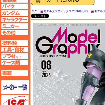
バイクページへ
タグ：
モデルグラフィックス 2026年8月号
モデルグ
ガンダムページへ
キャラクターページへ
ミニカーページへ
その他ページへ
塗料ページへ
工具ページへ
プラ材ページへ
ケースページへ
書籍ページへ
メーカー一覧のページはこちら
ICM