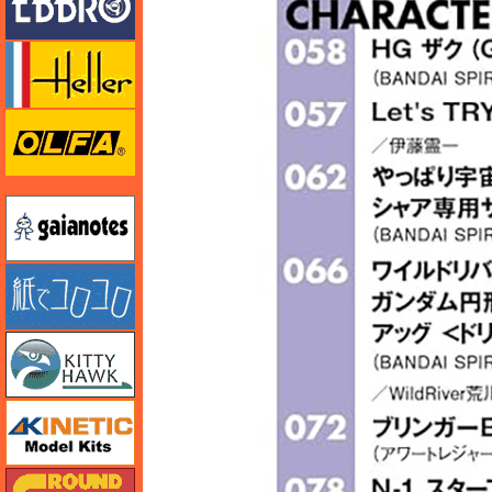
エレール
オルファ
ガイアノーツ
紙でコロコロ
キティホーク
キネテック
ガリレオ出版 グランドパワー