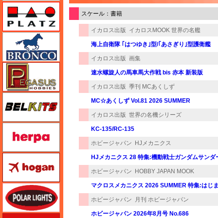
プラッツ
スケール：書籍
イカロス出版
イカロスMOOK 世界の名艦
ブロンコモデル（Bronco Models）
海上自衛隊 ｢はつゆき｣型/｢あさぎり｣型護衛艦
イカロス出版
画集
ペガサスホビー
速水螺旋人の馬車馬大作戦 bis 赤本 新装版
イカロス出版
季刊 MCあくしず
BELKITS
MC☆あくしず Vol.81 2026 SUMMER
イカロス出版
世界の名機シリーズ
ヘルパ（herpa）
KC-135/RC-135
ホビージャパン
HJメカニクス
ホーガンウイングス
HJメカニクス 28 特集:機動戦士ガンダムサン
ホビージャパン
HOBBY JAPAN MOOK
マクロスメカニクス 2026 SUMMER 特集:はじま
ポーラライツ
ホビージャパン
月刊 ホビージャパン
ホビージャパン 2026年8月号 No.686
ホビージャパン