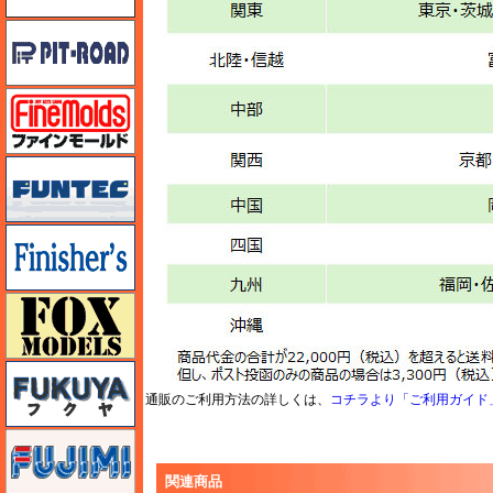
ピットロード
ファインモールド
funtec（ファンテック）
フィニッシャーズ
フォックスモデル（FOX MODELS）
フクヤ
通販のご利用方法の詳しくは、
コチラより「ご利用ガイド
フジミ
関連商品