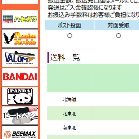
ハセガワ
ハセガワ
バロムモデル
バンダイ
パンダホビー
ヒートペン（十和田技研・ブレインファクトリー）
BEEMAX