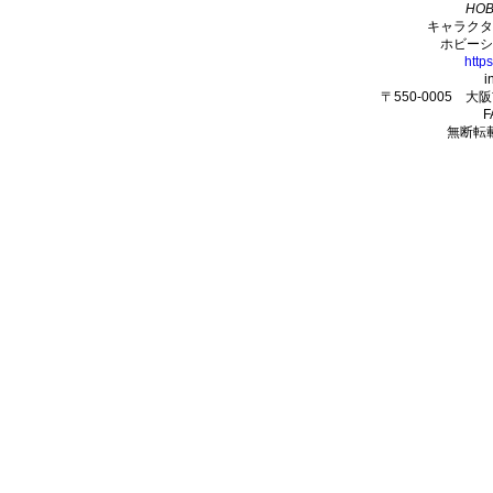
HOB
キャラクタ
ホビーシ
http
i
〒550-0005 
F
無断転