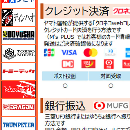
ディン・ハオ
童友社
トキソモデル（toxso_model）
トミーテック
トムスモデル
ドラゴン
トランペッター