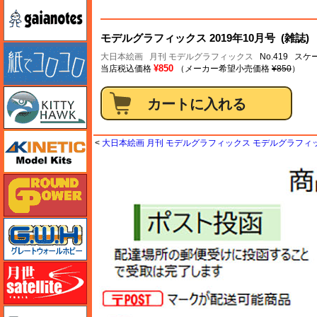
ガイアノーツ
モデルグラフィックス 2019年10月号 (雑誌)
紙でコロコロ
大日本絵画
月刊 モデルグラフィックス
No.419 ス
¥850
当店税込価格
（メーカー希望小売価格
¥850
）
キティホーク
キネテック
<
大日本絵画 月刊 モデルグラフィックス モデルグラフィック
ガリレオ出版 グランドパワー
グレートウォールホビー
月世 サテライトツールス
ゲンブンマガジン