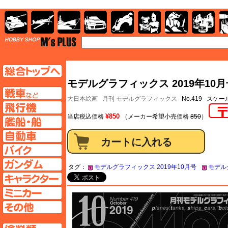
AFV
飛行機
艦船
自動車
バイク
キャラクター
ガンダム
塗料
TOP
TOPページへ
モデルグラフィックス 2019年10月号
AFV
大日本絵画
月刊 モデルグラフィックス
No.419 スケ
飛行機ページへ
¥850
当店税込価格
（メーカー希望小売価格
850
）
艦船ページへ
自動車ページへ
バイクページへ
ガンダムページへ
タグ：
モデルグラフィックス 2019年10月号
モデル
キャラクターページへ
ミニカーページへ
その他ページへ
塗料ページへ