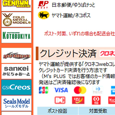
ゴールドメダルモデルズ
コトブキヤ
サイバーホビー
さんけい みにちゅあーと
GSIクレオス
シールズモデル
静岡模型協同組合