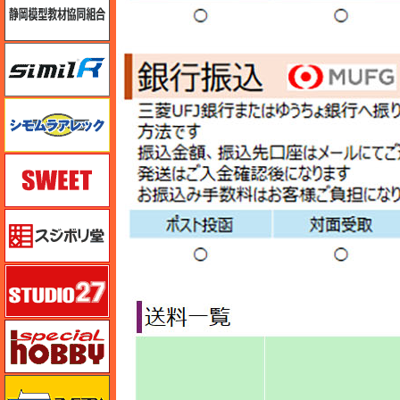
シミラー（similR）
シモムラアレック
スイート（SWEET）
スジボリ堂
スタジオ27・タブデザイン
スペシャルホビー
ズベズダ（Zvezda）