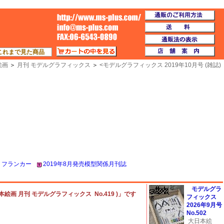
通
TOP
送
通
カートの中を見る
店
これまで見た商品
絵画
＞
月刊 モデルグラフィックス
＞
<
モデルグラフィックス 2019年10月号 (雑誌)
 フランカー
2019年8月発売模型関係月刊誌
モデルグラ
本絵画 月刊 モデルグラフィックス No.419 )」です
フィックス
2026年9月号
No.502
大日本絵