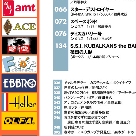
amt
エース
FTF
エフトイズ
エブロ
エレール
オルファ