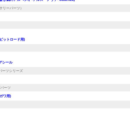
セサリーパーツ）
(ピットロード用)
ングシール
グパーツシリーズ
プパーツ
ガワ用)