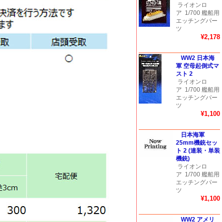
ライオンロ
ア
1/700 艦船用
エッチングパー
ツ
¥2,178
WW2 日本海
軍 空母起倒式マ
スト 2
ライオンロ
ア
1/700 艦船用
エッチングパー
ツ
¥1,100
日本海軍
25mm機銃セッ
ト 2 (連装・単装
機銃)
ライオンロ
ア
1/700 艦船用
エッチングパー
ツ
¥1,100
WW2 アメリ