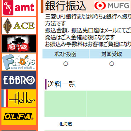
amt
エース
FTF
エフトイズ
エブロ
エレール
オルファ