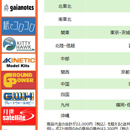
ガイアノーツ
紙でコロコロ
キティホーク
キネテック
ガリレオ出版 グランドパワー
グレートウォールホビー
月世 サテライトツールス
ゲンブンマガジン