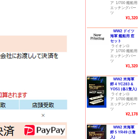
ア
1/700 艦船用
エッチングパー
ツ
¥1,320
WW2 ドイツ
海軍 艦船用 窓
セット
ライオンロ
ア
1/700 艦船用
エッチングパー
ツ
¥1,320
WW2 米海軍
艀 4 YC283 &
YOS1 (各1隻入)
ライオンロ
ア
1/700 艦船用
エッチングパー
ツ
¥2,178
WW2 米海軍
艀 5 YR49 (1隻
入)