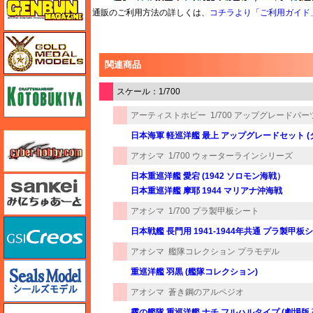
通販のご利用方法の詳しくは、
コチラより「ご利用ガイド
ゴールドメダルモデルズ
関連商品
コトブキヤ
スケール：1/700
アーティストホビー
1/700 アップグレードパー
サイバーホビー
日本海軍 軽巡洋艦 最上 アップグレードセット (
アオシマ
1/700 ウォーターラインシリーズ
日本重巡洋艦 愛宕 (1942 ソロモン海戦）
さんけい みにちゅあーと
日本重巡洋艦 摩耶 1944 マリアナ沖海戦
アオシマ
1/700 プラ製甲板シート
GSIクレオス
日本戦艦 長門用 1941-1944年共通 プラ製甲板
アオシマ
艦隊コレクション プラモデル
シールズモデル
重巡洋艦 羽黒 (艦隊コレクション)
アオシマ
蒼き鋼のアルペジオ
静岡模型協同組合
霧の艦隊 重巡洋艦 ナチ フルハルタイプ (劇場版 蒼