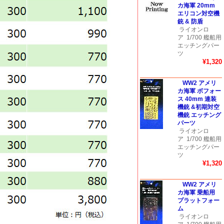
カ海軍 20mm
エリコン対空機
銃 & 防盾
ライオンロ
ア
1/700 艦船用
エッチングパー
ツ
¥1,320
WW2 アメリ
カ海軍 ボフォー
ス 40mm 連装
機銃 &初期対空
機銃 エッチング
パーツ
ライオンロ
ア
1/700 艦船用
エッチングパー
ツ
¥1,320
WW2 アメリ
カ海軍 乗船用
プラットフォー
ム
ライオンロ