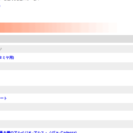
」
ツ
タミヤ用)
シート
き鋼のアルペジオ -アルス・ノヴァ- Cadenza)