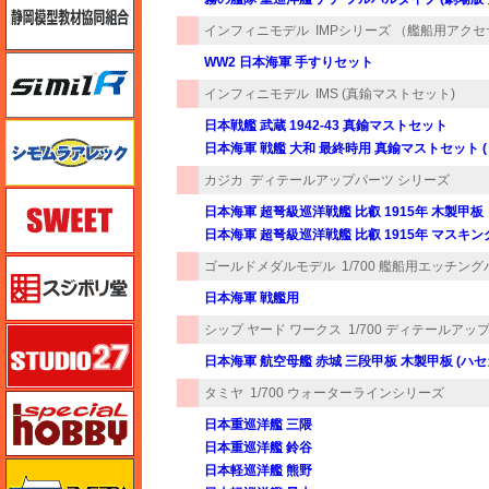
インフィニモデル
IMPシリーズ （艦船用アク
シミラー（similR）
WW2 日本海軍 手すりセット
インフィニモデル
IMS (真鍮マストセット)
日本戦艦 武蔵 1942-43 真鍮マストセット
シモムラアレック
日本海軍 戦艦 大和 最終時用 真鍮マストセット 
カジカ
ディテールアップパーツ シリーズ
スイート（SWEET）
日本海軍 超弩級巡洋戦艦 比叡 1915年 木製甲板
日本海軍 超弩級巡洋戦艦 比叡 1915年 マスキ
スジボリ堂
ゴールドメダルモデル
1/700 艦船用エッチン
日本海軍 戦艦用
シップ ヤード ワークス
1/700 ディテールアッ
スタジオ27・タブデザイン
日本海軍 航空母艦 赤城 三段甲板 木製甲板 (ハセ
タミヤ
1/700 ウォーターラインシリーズ
スペシャルホビー
日本重巡洋艦 三隈
日本重巡洋艦 鈴谷
ズベズダ（Zvezda）
日本軽巡洋艦 熊野