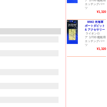
ア
1/700 艦船用
エッチングパー
ツ
¥1,320
WW2 米海軍
ボートダビット
& アクセサリー
ライオンロ
ア
1/700 艦船用
エッチングパー
ツ
¥1,320