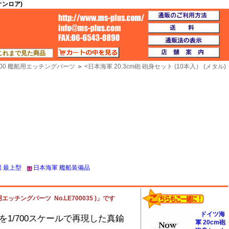
イオンロア)
通
TOP
送
通
カートの中を見る
店
これまで見た商品
/700 艦船用エッチングパーツ
＞
<
日本海軍 20.3cm砲 砲身セット (10本入） (メタル)
 最上型
日本海軍 艦船装備品
用エッチングパーツ No.LE700035 )」です
ドイツ海
を1/700スケールで再現した真鍮
軍 20cm砲