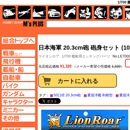
1/700
AFV
飛行機
艦船
自動車
バイク
キャラクター
ガンダム
塗料
TOP
TOPページへ
日本海軍 20.3cm砲 砲身セット (1
AFV
ライオンロア
1/700 艦船用エッチングパーツ
No.LE700
飛行機ページへ
¥1,320
当店税込価格
（メーカー希望小売価格
1,320
）
艦船ページへ
自動車ページへ
バイクページへ
ガンダムページへ
タグ：
50口径 20.3cm砲
重巡洋艦 利根型
重巡洋
キャラクターページへ
ミニカーページへ
その他ページへ
塗料ページへ