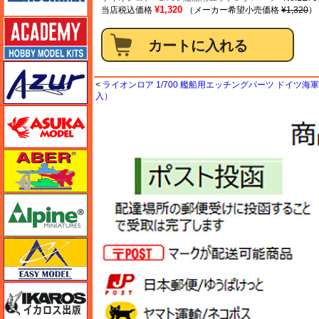
¥1,320
当店税込価格
（メーカー希望小売価格
¥1,320
）
アカデミー
アズール
<
ライオンロア 1/700 艦船用エッチングパーツ ドイツ海軍 
入）
アスカモデル
アベール
アルパイン
イージーモデル
イカロス出版