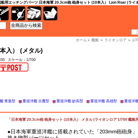
 艦船用エッチングパーツ 日本海軍 20.3cm砲 砲身セット (10本入） Lion Roar (ラ
工具
資材
ケース
書籍
ホーム
＞
艦船
＞
ライオンロア
＞
1
0本入） (メタル)
035 スケール：1/700
艦 青葉型
重巡洋艦 古鷹型
重巡洋艦 妙高型
重巡洋艦 高雄型
重巡洋艦
「日本海軍 20.3cm砲 砲身セット (10本入） メタル (ライオンロア 1/700 艦船
●日本海軍重巡洋艦に搭載されていた「203mm砲砲身」
挽き物製パーツセット