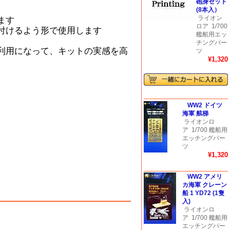
砲身セット
(8本入）
ライオン
ます
ロア
1/700
付けるよう形で使用します
艦船用エッ
チングパー
利用になって、キットの実感を高
ツ
¥1,320
WW2 ドイツ
海軍 舷梯
ライオンロ
ア
1/700 艦船用
エッチングパー
ツ
¥1,320
WW2 アメリ
カ海軍 クレーン
船 1 YD72 (1隻
入)
ライオンロ
ア
1/700 艦船用
エッチングパー