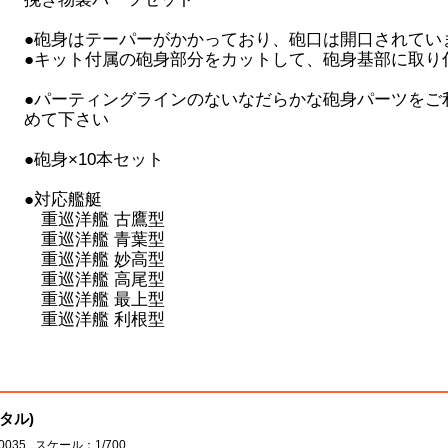
●砲身はテーパーがかかっており、砲口は開口されてい
●キット付属の砲身部分をカットして、砲身基部に取り
●パーティングラインのないなだらかな砲身パーツをご
めて下さい
●砲身×10本セット
●対応艦艇
重巡洋艦 古鷹型
重巡洋艦 青葉型
重巡洋艦 妙高型
重巡洋艦 高尾型
重巡洋艦 最上型
重巡洋艦 利根型
メタル)
0035 スケール：1/700