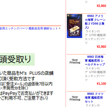
ツ
¥2,860
WW2 アメリ
カ海軍 クレーン
船 2 YD98 (1隻
入)
 艦船用エッチングパーツ 艦船改造用 鋼材セット
>
ライオンロ
ア
1/700 艦船用
エッチングパー
ツ
¥2,860
WW2 日本海
軍 艦船窓用 シ
ールドキャップ
ライオンロ
ア
1/700 艦船用
エッチングパー
ツ
¥1,100
WW2 ドイツ
海軍 艦船窓用
セット
ライオンロ