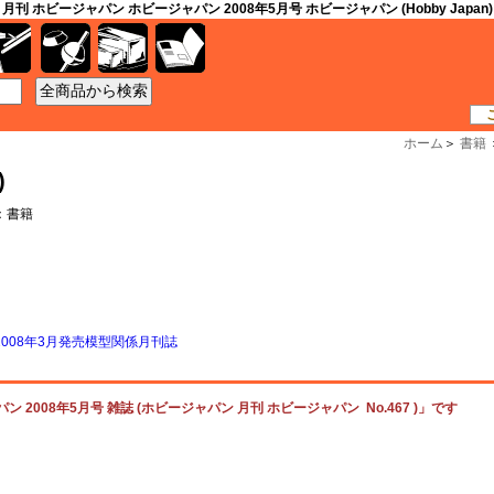
月刊 ホビージャパン ホビージャパン 2008年5月号 ホビージャパン (Hobby Japan)
工具
資材
ケース
書籍
ホーム
＞
書籍
)
：書籍
2008年3月発売模型関係月刊誌
 2008年5月号 雑誌 (ホビージャパン 月刊 ホビージャパン No.467 )」です