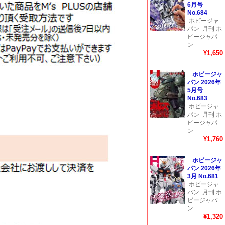
6月号
No.684
ホビージャ
パン
月刊 ホ
ビージャパ
ン
¥1,650
ホビージャ
パン 2026年
5月号
No.683
ホビージャ
パン
月刊 ホ
ビージャパ
ン
¥1,760
ホビージャ
パン 2026年
3月 No.681
ホビージャ
パン
月刊 ホ
ビージャパ
ン
¥1,320