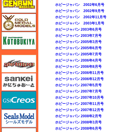
ホビージャパン 2002年6月号
ホビージャパン 2002年9月号
ゴールドメダルモデルズ
ホビージャパン 2002年11月号
ホビージャパン 2003年1月号
ホビージャパン 2003年6月号
コトブキヤ
ホビージャパン 2003年7月号
ホビージャパン 2005年3月号
ホビージャパン 2005年6月号
ホビージャパン 2005年7月号
サイバーホビー
ホビージャパン 2006年4月号
ホビージャパン 2006年8月号
ホビージャパン 2006年11月号
さんけい みにちゅあーと
ホビージャパン 2006年12月号
ホビージャパン 2007年5月号
ホビージャパン 2007年7月号
GSIクレオス
ホビージャパン 2007年10月号
ホビージャパン 2007年11月号
ホビージャパン 2007年12月号
シールズモデル
ホビージャパン 2008年2月号
ホビージャパン 2008年3月号
ホビージャパン 2008年6月号
静岡模型協同組合