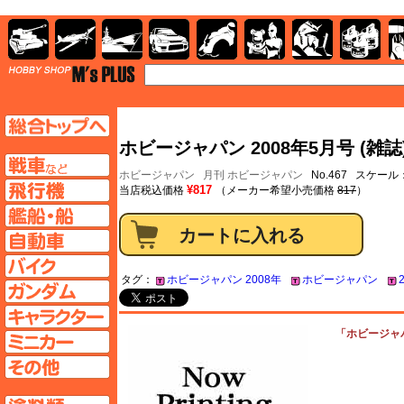
AFV
飛行機
艦船
自動車
バイク
キャラクター
ガンダム
塗料
TOP
TOPページへ
ホビージャパン 2008年5月号 (雑誌
AFV
ホビージャパン
月刊 ホビージャパン
No.467 スケール
飛行機ページへ
¥817
当店税込価格
（メーカー希望小売価格
817
）
艦船ページへ
自動車ページへ
バイクページへ
タグ：
ホビージャパン 2008年
ホビージャパン
ガンダムページへ
キャラクターページへ
「ホビージャパン
ミニカーページへ
その他ページへ
塗料ページへ