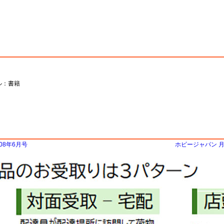
ル：書籍
08年6月号
ホビージャパン 月