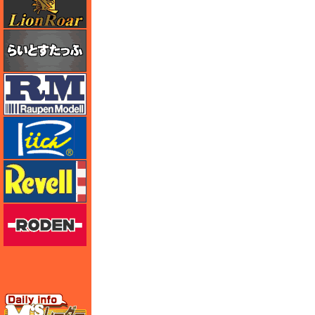
らいとすたっふ
ラウペンモデル
リッチモデル
レベル
ローデン
エムズレーダー