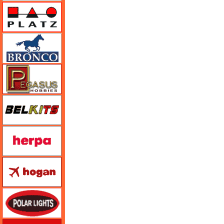
プラッツ
ブロンコモデル（Bronco Models）
ペガサスホビー
BELKITS
ヘルパ（herpa）
ホーガンウイングス
ポーラライツ
ホビージャパン