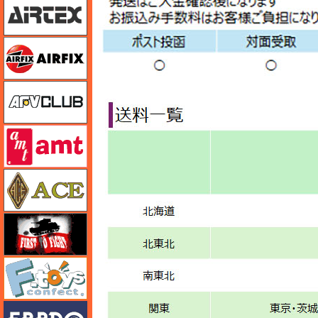
エアフィックス
AFVクラブ
amt
エース
FTF
エフトイズ
エブロ