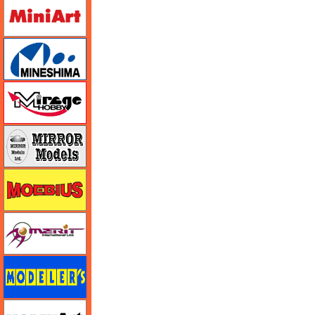
ミニアート
ミネシマ
ミラージュホビー
ミラーモデルズ
メビウス
メリットインターナショナル
モデラーズ
モデルアート