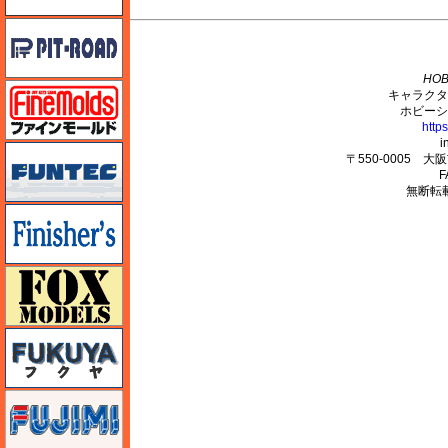
ピットロード
M's PLUS
HOB
ファインモールド
キャラクタ
ホビーシ
http
i
funtec（ファンテック）
〒550-0005 
F
無断転
フィニッシャーズ
フォックスモデル（FOX MODELS）
フクヤ
フジミ