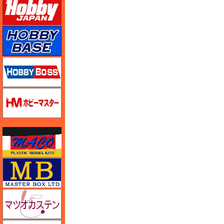
ホビーベース
ホビーボス
ホビーマスター
マコ
マスターボックス
マツオカステン