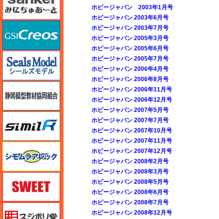
ホビージャパン 2003年1月号
ホビージャパン 2003年6月号
GSIクレオス
ホビージャパン 2003年7月号
ホビージャパン 2005年3月号
ホビージャパン 2005年6月号
シールズモデル
ホビージャパン 2005年7月号
ホビージャパン 2006年4月号
ホビージャパン 2006年8月号
静岡模型協同組合
ホビージャパン 2006年11月号
ホビージャパン 2006年12月号
ホビージャパン 2007年5月号
シミラー（similR）
ホビージャパン 2007年7月号
ホビージャパン 2007年10月号
ホビージャパン 2007年11月号
シモムラアレック
ホビージャパン 2007年12月号
ホビージャパン 2008年2月号
ホビージャパン 2008年3月号
スイート（SWEET）
ホビージャパン 2008年5月号
ホビージャパン 2008年6月号
ホビージャパン 2008年7月号
スジボリ堂
ホビージャパン 2008年12月号