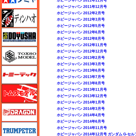
ホビージャパン 2011年11月号
ホビージャパン 2011年12月号
ディン・ハオ
ホビージャパン 2012年2月号
ホビージャパン 2012年3月号
ホビージャパン 2012年5月号
童友社
ホビージャパン 2012年6月号
ホビージャパン 2012年8月号
ホビージャパン 2012年11月号
トキソモデル（toxso_model）
ホビージャパン 2012年12月号
ホビージャパン 2013年2月号
ホビージャパン 2013年3月号
トミーテック
ホビージャパン 2013年6月号
ホビージャパン 2013年7月号
ホビージャパン 2013年8月号
トムスモデル
ホビージャパン 2013年11月号
ホビージャパン 2013年12月号
ホビージャパン 2014年1月号
ドラゴン
ホビージャパン 2014年3月号
ホビージャパン 2014年4月号
ホビージャパン 2014年6月号
トランペッター
ホビージャパン 2014年11月号
ホビージャパン 2014年12月号 ガンダム G-