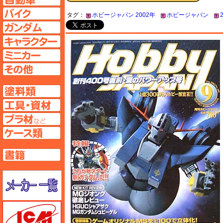
バイクページへ
タグ：
ホビージャパン 2002年
ホビージャパン
ガンダムページへ
キャラクターページへ
ミニカーページへ
その他ページへ
塗料ページへ
工具ページへ
プラ材ページへ
ケースページへ
書籍ページへ
メーカー一覧のページはこちら
ICM