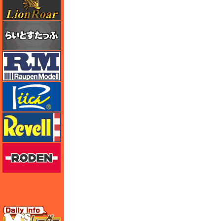
らいとすたっふ
ラウペンモデル
リッチモデル
レベル
ローデン
エムズレーダー