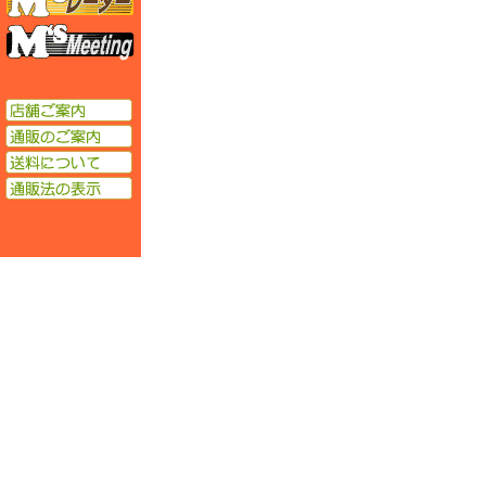
エムズミーティング
店舗ご案内
通販のご案内
送料について
通販法の表示