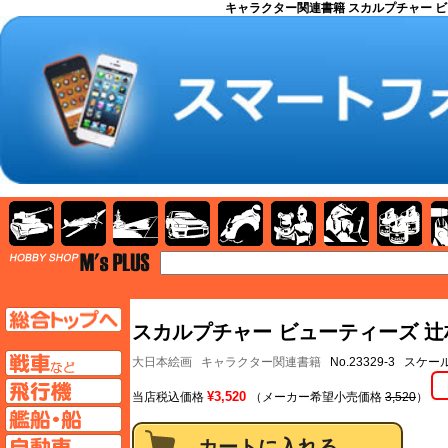
キャラクター関連書籍 スカルプチャー ビ
AFV
飛行機
艦船
自動車
バイク
キャラクター
ガンダム
塗料
TOP
TOPページへ
スカルプチャー ビューティーズ 辻
AFV
大日本絵画
キャラクター関連書籍
No.23329-3 スケ
飛行機ページへ
¥3,520
当店税込価格
（メーカー希望小売価格
3,520
）
艦船ページへ
自動車ページへ