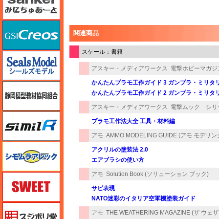
GSIクレオス
関連商品
スケール：書籍
シールズモデル
アスキー・メディアワークス
電撃ホビーマガジン
かんたんプラモ工作ガイド 3 ガンプラ・ミリタ
静岡模型協同組合
かんたんプラモ工作ガイド 2 ガンプラ・ミリタ
アスキー・メディアワークス
電撃ムック シリ
シミラー（similR）
プラモ工作法大全 工具・材料編
アモ
AMMO MODELING GUIDE (アモ モデリ
シモムラアレック
アクリルの塗装法 2.0
エアブラシの使い方
アモ
Solution Book (ソリューション ブック)
スイート（SWEET）
サビ表現
NATO迷彩のイタリア空軍機塗装ガイド
スジボリ堂
アモ
THE WEATHERING MAGAZINE (ザ ウ