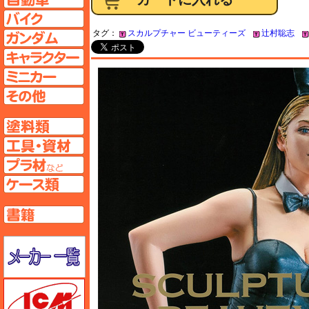
バイクページへ
タグ：
スカルプチャー ビューティーズ
辻村聡志
ガンダムページへ
キャラクターページへ
ミニカーページへ
その他ページへ
塗料ページへ
工具ページへ
プラ材ページへ
ケースページへ
書籍ページへ
メーカー一覧のページはこちら
ICM