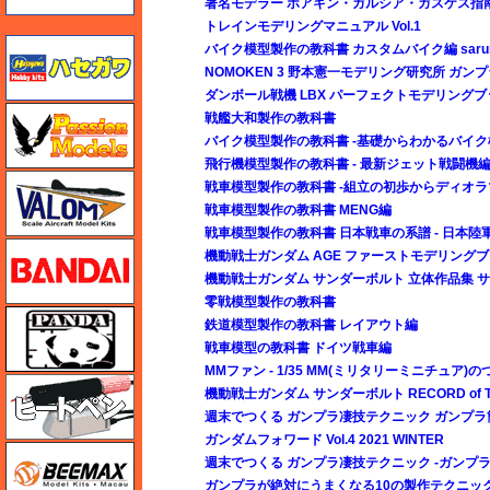
著名モデラー ホアキン・ガルシア・ガスケス指南
トレインモデリングマニュアル Vol.1
ハセガワ
バイク模型製作の教科書 カスタムバイク編 sar
NOMOKEN 3 野本憲一モデリング研究所 ガ
ダンボール戦機 LBX パーフェクトモデリングブ
ハセガワ
戦艦大和製作の教科書
バイク模型製作の教科書 -基礎からわかるバイク
飛行機模型製作の教科書 - 最新ジェット戦闘機編 
バロムモデル
戦車模型製作の教科書 -組立の初歩からディオラ
戦車模型製作の教科書 MENG編
戦車模型製作の教科書 日本戦車の系譜 - 日本陸軍
バンダイ
機動戦士ガンダム AGE ファーストモデリング
機動戦士ガンダム サンダーボルト 立体作品集 
零戦模型製作の教科書
パンダホビー
鉄道模型製作の教科書 レイアウト編
戦車模型の教科書 ドイツ戦車編
MMファン - 1/35 MM(ミリタリーミニチュア)の
ヒートペン（十和田技研・ブレインファクトリー）
機動戦士ガンダム サンダーボルト RECORD of TH
週末でつくる ガンプラ凄技テクニック ガンプ
ガンダムフォワード Vol.4 2021 WINTER
BEEMAX
週末でつくる ガンプラ凄技テクニック -ガンプラ
ガンプラが絶対にうまくなる10の製作テクニッ