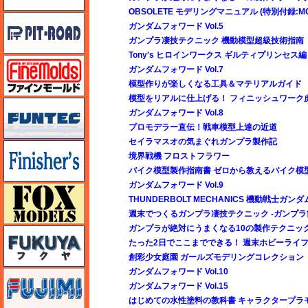
OBSOLETE モデリングマニュアル (特別付録:MOD
ピットロード
ガンダムフォワード Vol.5
ガンプラ凄技テクニック 機動模型超級技術指南
Tony's ヒロインワークス ギルティプリンセス編
ファインモールド
ガンダムフォワード Vol.7
模型作りが楽しくなる工具＆マテリアルガイド
模型をリアルに仕上げる！ フィニッシュワーク
funtec（ファンテック）
ガンダムフォワード Vol.8
プロモデラー直伝！戦車模型上達の近道
セイラマスオの気まぐれガンプラ製作記
フィニッシャーズ
境界戦機 フロストフラワー
バイク模型製作指南書 ゼロから教えるバイク模
ガンダムフォワード Vol.9
フォックスモデル（FOX MODELS）
THUNDERBOLT MECHANICS 機動戦士ガンダ
週末でつくるガンプラ凄技テクニック -ガンプラ
ガンプラが絶対にうまくなる10の製作テクニック E
フクヤ
たった2日でここまでできる！ 週末ホビーライ
創彩少女庭園 ガールズモデリングコレクション
ガンダムフォワード Vol.10
フジミ
ガンダムフォワード Vol.15
はじめての水性塗料の教科書 キャラクタープラ