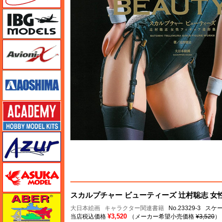
IBG
Avioni-X（アヴィオニクス）
アオシマ
アカデミー
アズール
アスカモデル
スカルプチャー ビューティーズ 辻村聡志 女性
アベール
大日本絵画
キャラクター関連書籍
No.23329-3 ス
¥3,520
当店税込価格
（メーカー希望小売価格
¥3,520
）