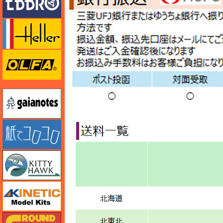
エレール
オルファ
ガイアノーツ
紙でコロコロ
キティホーク
キネテック
ガリレオ出版 グランドパワー