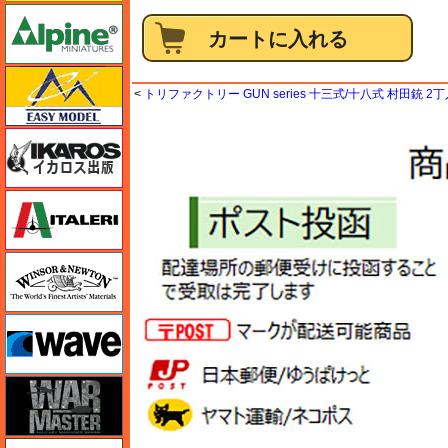
アルパイン
イージーモデル
<
トリファクトリー GUN series 十三式/十八式 村田銃 2
イカロス出版
イタレリ
ウインザー＆ニュートン
ウェーブ
ウォーマスターズ
エアテックス