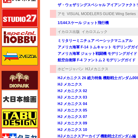
ザ・ウェザリングスペシャル アイアンファクト
スタジオ27・タブデザイン
アモ
VISUAL MODELERS GUIDE Wing Series
1/144スケール ジェット飛行機
スペシャルホビー
イカロス出版
イカロスムック
ミリタリーミニチュア ベーシックマニュアル
アメリカ海軍 F-14 トムキャット モデリングガ
ズベズダ（Zvezda）
アメリカ海軍 ジェット戦闘機 モデリングガイド
航空自衛隊 F-4 ファントム 2 モデリングガイド
ホビージャパン
HJメカニクス
ダイオパーク（diopark）
HJメカニクス 26 総力特集 機動戦士ガンダム0
HJ メカニクス
HJ メカニクス 02
大日本絵画
HJ メカニクス 03
HJ メカニクス 04
HJ メカニクス 05
タブデザイン・スタジオ27
HJ メカニクス 07
HJ メカニクス 09
HJ メカニクス 10
タミヤ
HJメカニクスアーカイブ 機動戦士Zガンダム編