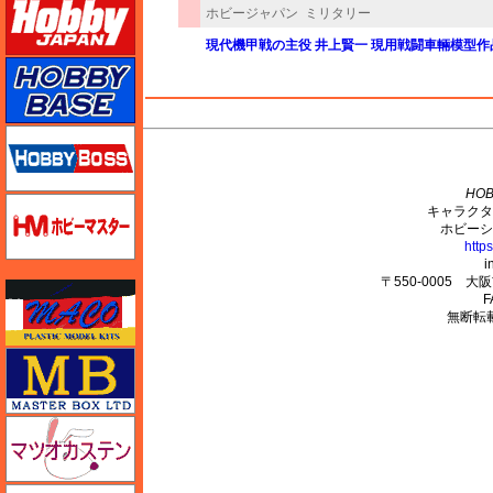
ホビージャパン
ミリタリー
現代機甲戦の主役 井上賢一 現用戦闘車輛模型作
ホビーベース
ホビーボス
M's PLUS
HOB
ホビーマスター
キャラクタ
ホビーシ
http
i
〒550-0005 
マコ
F
無断転
マスターボックス
マツオカステン