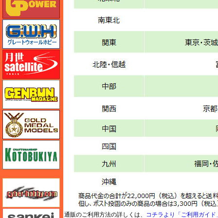
グレートウォールホビー
月世 サテライトツールス
ゲンブンマガジン
ゴールドメダルモデルズ
コトブキヤ
サイバーホビー
さんけい みにちゅあーと
通販のご利用方法の詳しくは、
コチラより「ご利用ガイド