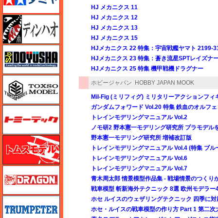
HJ メカニクス 11
HJ メカニクス 12
ディン・ハオ
HJ メカニクス 13
HJ メカニクス 15
HJメカニクス 22 特集：宇宙戦艦ヤマト 2199-31
童友社
HJメカニクス 23 特集：蒼き流星SPTレイズナ
HJメカニクス 25 特集 機甲戦機ドラグナー
トキソモデル（toxso_model）
ホビージャパン
HOBBY JAPAN MOOK
Mil-Fig (ミリフィグ) ミリタリーアクションフ
ガンダムフォワード Vol.20 特集 鉄血のオルフェンズ 1
トミーテック
トレインモデリングマニュアル Vol.2
ノモ研2 野本憲一モデリング研究所 プラモデル
野本憲一モデリング研究所 増補改訂版
トムスモデル
トレインモデリングマニュアル Vol.4 (特集 ブ
トレインモデリングマニュアル Vol.6
トレインモデリングマニュアル Vol.7
ドラゴン
青木周太郎 情景模型作品集 - 戦場情景のつくり
戦車模型 斬新海外テクニック 8選 欧州モデラ
ホセ ルイスのウェザリングテクニック 四季に対
トランペッター
ホセ・ルイスの戦車模型の作り方 Part 1 第二