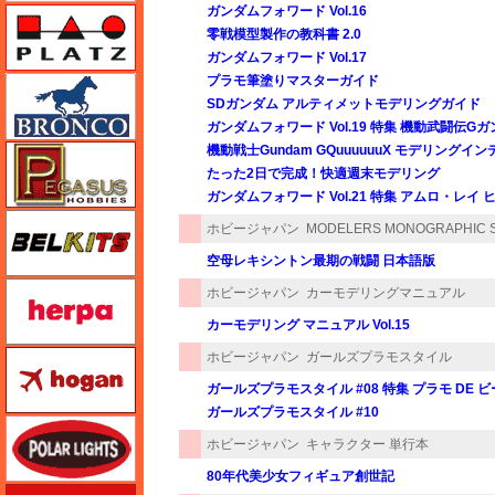
ガンダムフォワード Vol.16
プラッツ
零戦模型製作の教科書 2.0
ガンダムフォワード Vol.17
プラモ筆塗りマスターガイド
ブロンコモデル（Bronco Models）
SDガンダム アルティメットモデリングガイド
ガンダムフォワード Vol.19 特集 機動武闘伝G
機動戦士Gundam GQuuuuuuX モデリングイ
ペガサスホビー
たった2日で完成！快適週末モデリング
ガンダムフォワード Vol.21 特集 アムロ・レイ
BELKITS
ホビージャパン
MODELERS MONOGRAPHIC 
空母レキシントン最期の戦闘 日本語版
ヘルパ（herpa）
ホビージャパン
カーモデリングマニュアル
カーモデリング マニュアル Vol.15
ホーガンウイングス
ホビージャパン
ガールズプラモスタイル
ガールズプラモスタイル #08 特集 プラモ DE
ガールズプラモスタイル #10
ポーラライツ
ホビージャパン
キャラクター 単行本
80年代美少女フィギュア創世記
ホビージャパン