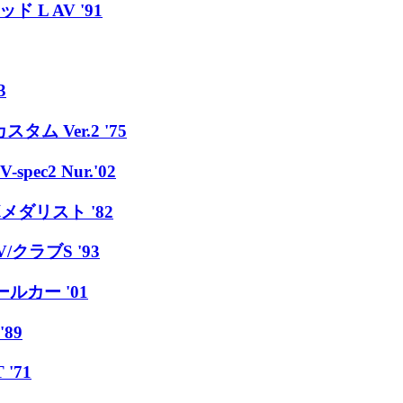
 L AV '91
3
ム Ver.2 '75
ec2 Nur.'02
ボメダリスト '82
クラブS '93
ルカー '01
89
'71