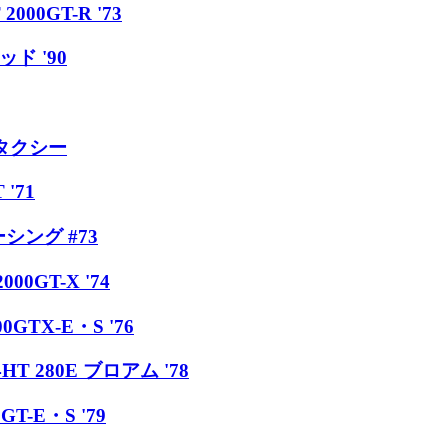
00GT-R '73
ド '90
人タクシー
'71
シング #73
0GT-X '74
GTX-E・S '76
T 280E ブロアム '78
T-E・S '79