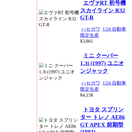
エヴァRT 初号機
スカイライン R32
GT-R
ハセガワ
1/24 自動車
限定生産
¥3,861
ミニ クーパー
1.3i (1997) ユニオ
ンジャック
ハセガワ
1/24 自動車
限定生産
¥4,158
トヨタ スプリン
ター トレノ AE86
GT APEX 前期型
(1983)