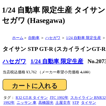
1/24 自動車 限定生産 タイサン ST
セガワ (Hasegawa)
ホーム
＞
自動車
＞
ハセガワ
＞
1/24 自動車 限定生産
＞
タイサン STP GT-R (スカイラインGT-R B
ハセガワ
1/24 自動車 限定生産
No.20
当店税込価格
¥3,762
（メーカー希望小売価格
4,180
）
タグ：
R32 GT-R タイサン
JTC 1992年
スカイライン BNR32
1992年
ニッサン 車
高橋国光
土屋圭市
STP
タイサン