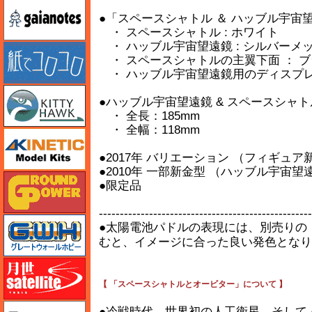
ガイアノーツ
●「スペースシャトル ＆ ハッブル宇宙
・ スペースシャトル : ホワイト
・ ハッブル宇宙望遠鏡 : シルバーメ
紙でコロコロ
・ スペースシャトルの主翼下面 ： 
・ ハッブル宇宙望遠鏡用のディスプレ
キティホーク
●ハッブル宇宙望遠鏡 & スペースシャ
・ 全長：185mm
・ 全幅：118mm
キネテック
●2017年 バリエーション （フィギュ
●2010年 一部新金型 （ハッブル宇宙望
ガリレオ出版 グランドパワー
●限定品
---------------------------------------------------
グレートウォールホビー
●太陽電池パドルの表現には、別売りの
むと、イメージに合った良い発色となり
月世 サテライトツールス
【 「スペースシャトルとオービター」について 】
ゲンブンマガジン
●冷戦時代、世界初の人工衛星、そして