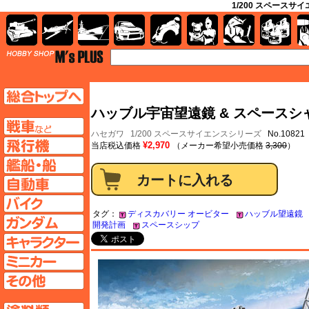
1/200 スペースサ
AFV
飛行機
艦船
自動車
バイク
キャラクター
ガンダム
塗料
TOP
TOPページへ
ハッブル宇宙望遠鏡 & スペースシャ
AFV
ハセガワ
1/200 スペースサイエンスシリーズ
No.10821
飛行機ページへ
¥2,970
当店税込価格
（メーカー希望小売価格
3,300
）
艦船ページへ
自動車ページへ
バイクページへ
タグ：
ディスカバリー オービター
ハッブル望遠鏡
ガンダムページへ
開発計画
スペースシップ
キャラクターページへ
ミニカーページへ
その他ページへ
塗料ページへ