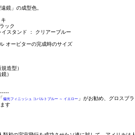
望遠鏡」の成型色。
ッキ
ブラック
イスタンド ： クリアーブルー
トル オービターの完成時のサイズ
ア新規造型）
遠鏡）
-----
「
」がお勧め、グロスブラ
偏光フィニッシュ コバルトブルー ～ イエロー
ます
人類初の宇宙飛行を成功させたソ連に対して、アメリカは