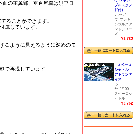
(フレキシ
下面の主翼部、垂直尾翼は別ブロ
ブルスタン
ド付）
ハセガ
ワ
フレキ
立てることができます。
シブルスタ
付属しています。
ンドシリー
ズ
¥1,782
するように見えるように深めのモ
スペース
刻で再現しています。
シャトル
アトランテ
ィス
タミ
ヤ
1/100
スペースシ
ャトル
¥3,762