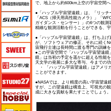
で、地上から約600km上空の宇宙空
●「ハッブル宇宙望遠鏡」は、「リッチ
シミラー（similR）
「ACS（掃天用高性能カメラ）」「WF
ガイダンス・センサー）」の6つの観測
精緻な観測活動を行うことができる、宇
シモムラアレック
●「ハッブル宇宙望遠鏡」は、打ち上げ
が、ソフトウェアの修正、それに続くN
スイート（SWEET）
宙飛行士達は長時間に渡る専門の訓練を
●この宇宙空間で「ハッブル宇宙望遠鏡
鏡」は当初の予定を遥かに超える性能を
スジボリ堂
天文学の発展に多大な寄与、今までの功
・ 「ハッブル宇宙望遠鏡」はアメリ
ことができます。
スタジオ27・タブデザイン
●NASAでは、より精度の高い宇宙望遠
すが、この望遠鏡は構造上、可視光の観
スペシャルホビー
成に大きな貢献を果たすことでしょう。
ズベズダ（Zvezda）