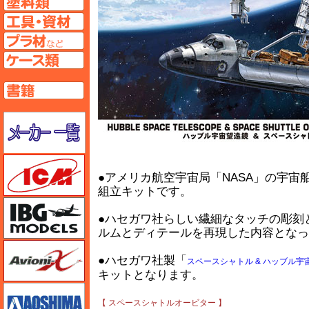
工具ページへ
プラ材ページへ
ケースページへ
書籍ページへ
メーカー一覧のページはこちら
ICM
●アメリカ航空宇宙局「NASA」の宇
組立キットです。
IBG
●ハセガワ社らしい繊細なタッチの彫刻
ルムとディテールを再現した内容となっ
Avioni-X（アヴィオニクス）
●ハセガワ社製「
スペースシャトル & ハッブル宇
キットとなります。
アオシマ
【 スペースシャトルオービター 】