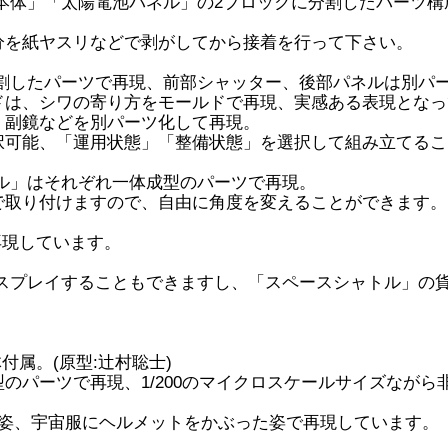
本体」「太陽電池パネル」の2ブロックに分割したパーツ構
分を紙ヤスリなどで剥がしてから接着を行って下さい。
割したパーツで再現、前部シャッター、後部パネルは別パ
ドは、シワの寄り方をモールドで再現、実感ある表現となっ
、副鏡などを別パーツ化して再現。
択可能、「運用状態」「整備状態」を選択して組み立てるこ
ル」はそれぞれ一体成型のパーツで再現。
で取り付けますので、自由に角度を変えることができます。
再現しています。
スプレイすることもできますし、「スペースシャトル」の
付属。(原型:辻村聡士)
のパーツで再現、1/200のマイクロスケールサイズながら
姿、宇宙服にヘルメットをかぶった姿で再現しています。