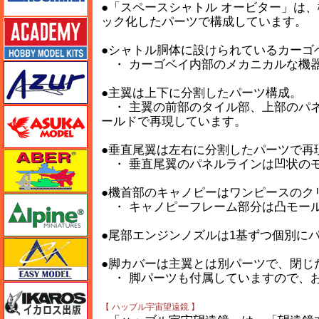
●「スペースシャトル オービター」は
ック化したパーツで構成しています。
アカデミー
●シャトル胴体に設けられているカーゴ
・ カーゴベイ内部のメカニカルな機
アズール
●主翼は上下に分割したパーツ構成。
・ 主翼の前部のタイル部、上部のパ
アスカモデル
ールドで再現しています。
●垂直尾翼は左右に分割したパーツで再
アベール
・ 垂直尾翼のパネルラインは凹状の
●機首部のキャノピーはワンピースのク
アルパイン
・ キャノピーフレーム部分は凸モー
●尾部エンジンノズルは1基ずつ個別に
イージーモデル
●脚カバーは主翼とは別パーツで、閉じ
・ 脚パーツも付属していますので、
イカロス出版
【 ハッブル宇宙望遠鏡 】