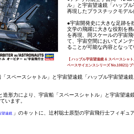
ル」と宇宙望遠鏡「ハッブル宇
再現したプラスチックモデル
●宇宙開発史に大きな足跡を
文学の飛躍に大きな役割を務
を再現、同スケールの宇宙飛
て、宇宙空間においてメンテ
ることが可能な内容となって
【 ハッブル宇宙望遠鏡 & スペースシャトル 
ペースサイエンスシリーズ No.10821) 
宙船「スペースシャトル」と宇宙望遠鏡「ハッブル宇宙望遠
と造形力により、宇宙船「スペースシャトル」と宇宙望遠
ています。
」のキットに、辻村聡士原型の宇宙飛行士フィギュア
宙望遠鏡