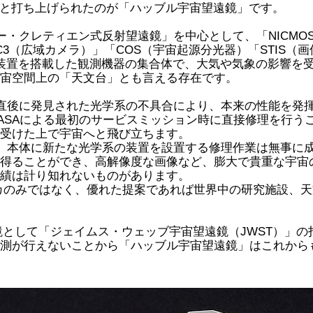
間へと打ち上げられたのが「ハッブル宇宙望遠鏡」です。
ー・クレティエン式反射望遠鏡」を中心として、「NICMO
C3（広域カメラ）」「COS（宇宙起源分光器）「STIS（
装置を搭載した観測機器の集合体で、大気や気象の影響を
宙空間上の「天文台」とも言える存在です。
直後に発見された光学系の不具合により、本来の性能を発
ASAによる最初のサービスミッション時に直接修理を行う
受けた上で宇宙へと飛び立ちます。
」本体に新たな光学系の装置を設置する修理作業は無事に
得ることができ、高解像度な画像など、膨大で貴重な宇宙
績は計り知れないものがあります。
カのみではなく、優れた提案であれば世界中の研究施設、天
鏡として「ジェイムス・ウェッブ宇宙望遠鏡（JWST）」の打
測が行えないことから「ハッブル宇宙望遠鏡」はこれから