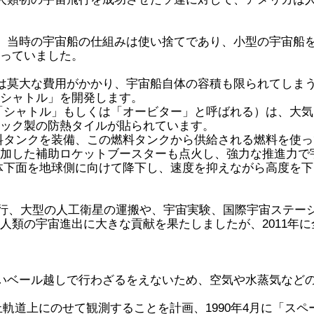
、当時の宇宙船の仕組みは使い捨てであり、小型の宇宙船
っていました。
は莫大な費用がかかり、宇宙船自体の容積も限られてしま
シャトル」を開発します。
「シャトル」もしくは「オービター」と呼ばれる）は、大気
ック製の防熱タイルが貼られています。
料タンクを装備、この燃料タンクから供給される燃料を使っ
加した補助ロケットブースターも点火し、強力な推進力で
体下面を地球側に向けて降下し、速度を抑えながら高度を下
初飛行、大型の人工衛星の運搬や、宇宙実験、国際宇宙ステー
人類の宇宙進出に大きな貢献を果たしましたが、2011年
いベール越しで行わざるをえないため、空気や水蒸気など
止軌道上にのせて観測することを計画、1990年4月に「スペ