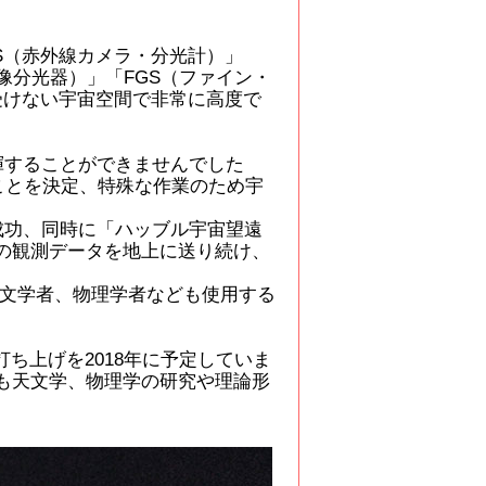
S（赤外線カメラ・分光計）」
画像分光器）」「FGS（ファイン・
受けない宇宙空間で非常に高度で
揮することができませんでした
ことを決定、特殊な作業のため宇
成功、同時に「ハッブル宇宙望遠
の観測データを地上に送り続け、
文学者、物理学者なども使用する
ち上げを2018年に予定していま
も天文学、物理学の研究や理論形