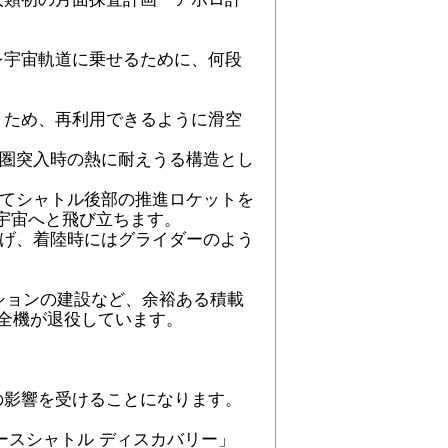
を宇宙軌道に乗せるために、何段
うため、再利用できるように滑空
圏突入時の熱に耐えうる構造とし
てシャトル後部の推進ロケットを
宇宙へと飛び立ちます。
げ、着陸時にはグライダーのよう
ションの建設など、余裕ある積載
に全機が退役しています。
の影響を受けることになります。
ースシャトル ディスカバリー」