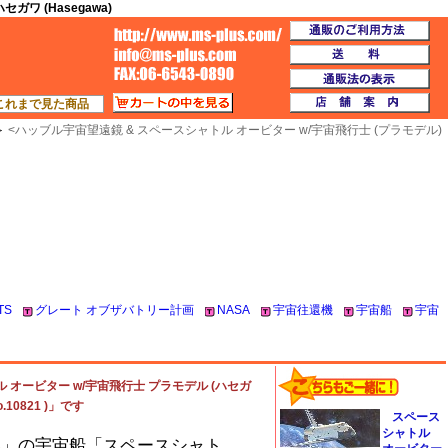
ワ (Hasegawa)
通
TOP
送
通
カートの中を見る
店
これまで見た商品
＞
<
ハッブル宇宙望遠鏡 & スペースシャトル オービター w/宇宙飛行士 (プラモデル)
TS
グレート オブザバトリー計画
NASA
宇宙往還機
宇宙船
宇宙
 オービター w/宇宙飛行士 プラモデル (ハセガ
10821 )」です
スペース
シャトル
A」の宇宙船「スペースシャト