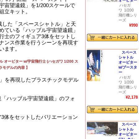
オービター
宙望遠鏡」を1/200スケールで
ハセガ
ワ
1/200
組立キット。
飛行機シリ
ーズ
残した「スペースシャトル」と天
¥990
めている「ハッブル宇宙望遠鏡」
行士のフィギュア3体をセットし
ナンス作業を行うシーンを再現す
います。
スペース
シャトル
オービター w/宇宙飛行士 (ハセガワ 1/200 ス
オービター
w/ブースタ
プラモデルの内容 】
ー
ハセガ
鏡」を再現したプラスチックモデル
ワ
1/200
飛行機シリ
ーズ
¥2,178
鏡「ハッブル宇宙望遠鏡」のフォ
3体をセットしたバリエーション
スペース
シャトル
オービター