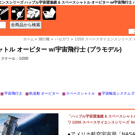
イエンスシリーズ ハッブル宇宙望遠鏡 & スペースシャトル オービター w/宇宙飛行士 ハセガ
工具
資材
ケース
書籍
ホーム
＞
飛行機
＞
ハセガワ
＞
1/200 スペースサイエンスシリーズ
トル オービター w/宇宙飛行士 (プラモデル)
 スケール：1/200
宇宙飛行士
軌道船 オービター
スペースシャトル
宇宙輸送システム S
「ハッブル宇宙望遠鏡 & スペースシャトル
ワ 1/200 スペースサイエンスシリーズ No.
●アメリカ航空宇宙局「NAS