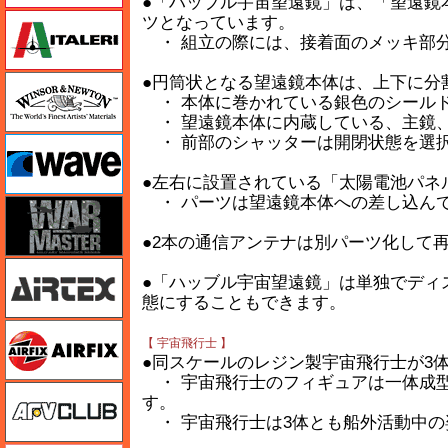
●「ハッブル宇宙望遠鏡」は、「望遠鏡
イタレリ
ツとなっています。
・ 組立の際には、接着面のメッキ部
ウインザー＆ニュートン
●円筒状となる望遠鏡本体は、上下に分
・ 本体に巻かれている銀色のシール
・ 望遠鏡本体に内蔵している、主鏡
・ 前部のシャッターは開閉状態を選
ウェーブ
●左右に設置されている「太陽電池パネ
・ パーツは望遠鏡本体への差し込ん
ウォーマスターズ
●2本の通信アンテナは別パーツ化して
エアテックス
●「ハッブル宇宙望遠鏡」は単独でディ
態にすることもできます。
エアフィックス
【 宇宙飛行士 】
●同スケールのレジン製宇宙飛行士が3体
・ 宇宙飛行士のフィギュアは一体成型
AFVクラブ
す。
・ 宇宙飛行士は3体とも船外活動中の