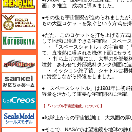
画」を推進、成功に導きました。
ゴールドメダルモデルズ
●その後も宇宙開発が進められましたが
もの大型ロケットを繋ぐという方式を採
コトブキヤ
●だた、このロケットを打ち上げる方式
して地球に帰還できる宇宙船「スペース
・ 「スペースシャトル」の宇宙船（
て、直接熱に曝される機体下面にセラミ
サイバーホビー
・ 打ち上げの際には、大型の外部燃
噴射、あわせて外部燃料タンク側面に追
・ ミッション終了後、シャトルは機
さんけい みにちゅあーと
に滑空しながら帰還をしました。
●「スペースシャトル」は1981年に
容量を活かして重要な宇宙開発に活躍、
GSIクレオス
【 「ハッブル宇宙望遠鏡」について 】
シールズモデル
●地球上からの宇宙観測は、大気圏の厚
●そこで、NASAでは望遠鏡を地球の静
静岡模型協同組合