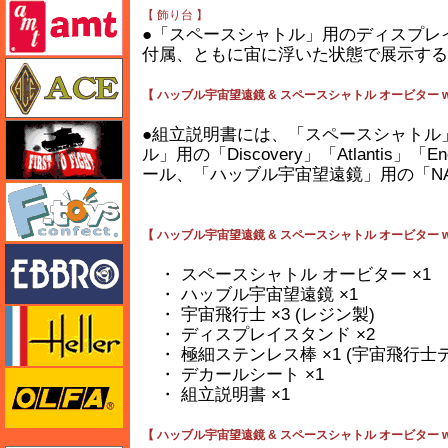
amt
【 飾り台 】
●「スペースシャトル」用のディスプレ
付属、ともに宙に浮いた状態で展示する
エース
【 ハッブル宇宙望遠鏡 & スペースシャトル オービター w/
FTF
●組立説明書には、「スペースシャトル
ル」用の「Discovery」「Atlantis
ール、「ハッブル宇宙望遠鏡」用の「N
エフトイズ
【 ハッブル宇宙望遠鏡 & スペースシャトル オービター w/
エブロ
・ スペースシャトル オービター ×1
・ ハッブル宇宙望遠鏡 ×1
・ 宇宙飛行士 ×3 (レジン製)
エレール
・ ディスプレイスタンド ×2
・ 極細ステンレス棒 ×1 (宇宙飛行士
・ デカールシート ×1
オルファ
・ 組立説明書 ×1
【 ハッブル宇宙望遠鏡 & スペースシャトル オービター w/宇