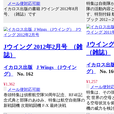
メール便対応可能
特集は自衛隊が
イカロス出版の書籍 Jウイング 2012年8月
隊の活動内容
号、（雑誌）です
す、特別付録 
ブック 2012～2
Jウイング
Jウイング 2012年2月号 （雑
（雑誌）
誌）
イカロス出
イカロス出版
J Wings （Jウイン
グ）
No. 16
グ）
No. 162
¥1,257
¥1,362
メール便対
メール便対応可能
特集は、その
巻頭特集は偵察航空隊50周年記念、RF4E記
究 世界の空母
念式典と部隊のあゆみ、特集は航空自衛隊の
る空母状況を
新戦闘機 次期戦闘機 F-X 最終決戦
機の威力を検