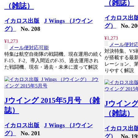
（雑誌）
（雑誌）
イカロス出
イカロス出版
J Wings （Jウイン
グ）
No. 20
グ）
No. 208
¥1,273
¥1,273
メール便対
メール便対応可能
対決特集、VS
特集は航空自衛隊の戦闘機、現在運用の続く
が搭載する最
F-15、F-2、導入間近のF-35、過去運用され
レーション、
た戦闘機、現在・過去・未来に渡って解説
りやすく解説
Jウイング 2015年5月号 （雑
Jウイング
誌）
（雑誌）
イカロス出版
J Wings （Jウイン
イカロス出
グ）
No. 201
グ）
No. 19