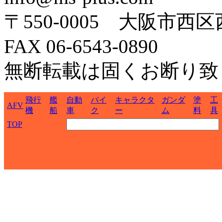
〒550-0005 大阪市西区
FAX 06-6543-0890
無断転載は固くお断り致
飛行
艦
自動
バイ
キャラクタ
ガンダ
塗
工
AFV
機
船
車
ク
ー
ム
料
具
TOP