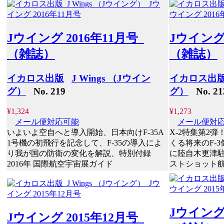
Jウイング 2016年11月号
Jウイング
（雑誌）
（雑誌）
イカロス出版
J Wings （Jウイン
イカロス出
グ）
No. 219
グ）
No. 21
¥1,324
¥1,273
メール便対応可能
メール便対
いよいよ空自へと導入開始、日本向けF-35A
X-2特集第2
1号機の初飛行を記念して、F-35の導入によ
くる将来のF-
り我が国の防衛の変化を解説、特別付録
に陸自木更津駐
2016年 国際航空宇宙展ガイド
ストショット
Jウイング
Jウイング 2015年12月号