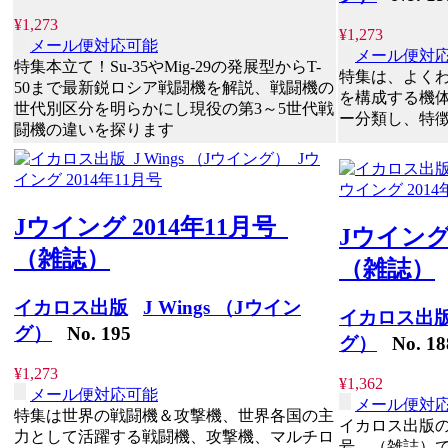
¥1,273
¥1,273
メール便対応可能
メール便対
特集本立て！Su-35やMig-29の発展型からT-
特集は、よく
50まで最新鋭ロシア戦闘機を解説、戦闘機の
を構成する機
世代別区分を明らかにし現役の第3～5世代戦
ー分類し、特
闘機の違いを探ります
Jウイング 2014年11月号
Jウイング
（雑誌）
（雑誌）
イカロス出版
J Wings （Jウイン
イカロス出
グ）
No. 195
グ）
No. 18
¥1,273
¥1,362
メール便対応可能
メール便対
特集は世界の戦闘機＆攻撃機、世界各国の主
イカロス出版の書
力として活躍する戦闘機、攻撃機、マルチロ
号、（雑誌）