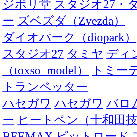
ジボリ堂
スタジオ27・
ー
ズベズダ（Zvezda）
ダイオパーク（diopark）
スタジオ27
タミヤ
ディ
（toxso_model）
トミー
トランペッター
ハセガワ
ハセガワ
バロ
ー
ヒートペン（十和田
BEEMAX
ピットロード