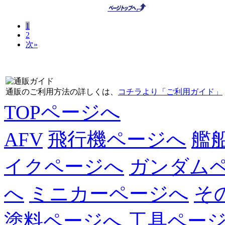
1
2
次»
通販のご利用方法の詳しくは、
コチラより「ご利用ガイド」
TOPページへ
AFV
飛行機ページへ
艦
イクページへ
ガンダム
へ
ミニカーページへ
そ
塗料ページへ
工具ペー