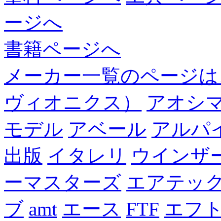
ージへ
書籍ページへ
メーカー一覧のページは
ヴィオニクス）
アオシ
モデル
アベール
アルパ
出版
イタレリ
ウインザ
ーマスターズ
エアテッ
ブ
amt
エース
FTF
エフ