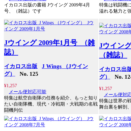
イカロス出版の書籍 Jウイング 2009年4月
特集は戦闘機
号、（雑誌）です
溢れる魅力と
Jウイング 2009年1月号 （雑
Jウイング
誌）
（雑誌）
イカロス出版
J Wings （Jウイン
イカロス出
グ）
No. 125
グ）
No. 12
¥1,257
¥1,257
メール便対応可能
メール便対
特集は航空自衛隊の任務を紹介、もっと知り
特集は世界の
たい自衛隊機、現代・冷戦期・大戦期の名戦
舞台裏を解剖
闘機列伝