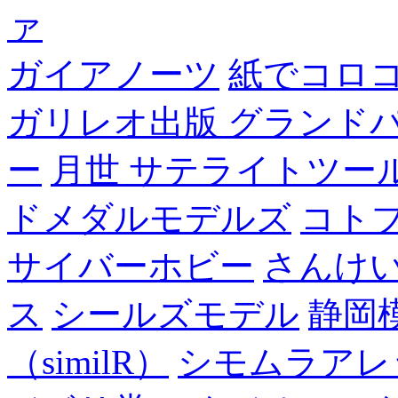
ァ
ガイアノーツ
紙でコロ
ガリレオ出版 グランド
ー
月世 サテライトツー
ドメダルモデルズ
コト
サイバーホビー
さんけい
ス
シールズモデル
静岡
（similR）
シモムラアレ