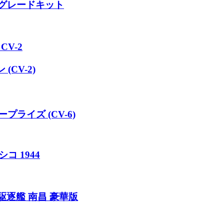
ップグレードキット
V-2
CV-2)
プライズ (CV-6)
コ 1944
駆逐艦 南昌 豪華版