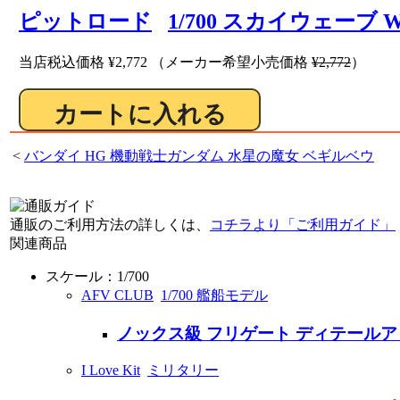
ピットロード
1/700 スカイウェーブ 
当店税込価格
¥2,772
（メーカー希望小売価格
¥2,772
）
<
バンダイ HG 機動戦士ガンダム 水星の魔女 ベギルベウ
通販のご利用方法の詳しくは、
コチラより「ご利用ガイド」
関連商品
スケール：1/700
AFV CLUB
1/700 艦船モデル
ノックス級 フリゲート ディテール
I Love Kit
ミリタリー