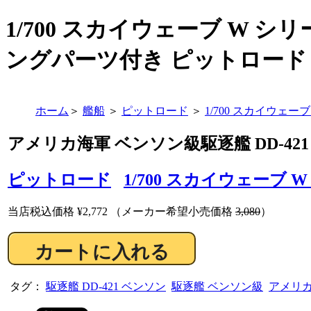
1/700 スカイウェーブ W シ
ングパーツ付き ピットロード (P
ホーム
＞
艦船
＞
ピットロード
＞
1/700 スカイウェー
アメリカ海軍 ベンソン級駆逐艦 DD-42
ピットロード
1/700 スカイウェーブ 
当店税込価格
¥2,772
（メーカー希望小売価格
3,080
）
タグ：
駆逐艦 DD-421 ベンソン
駆逐艦 ベンソン級
アメリカ