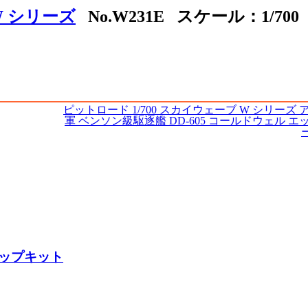
W シリーズ
No.W231E スケール：1/700
ピットロード 1/700 スカイウェーブ W シリーズ
軍 ベンソン級駆逐艦 DD-605 コールドウェル 
アップキット