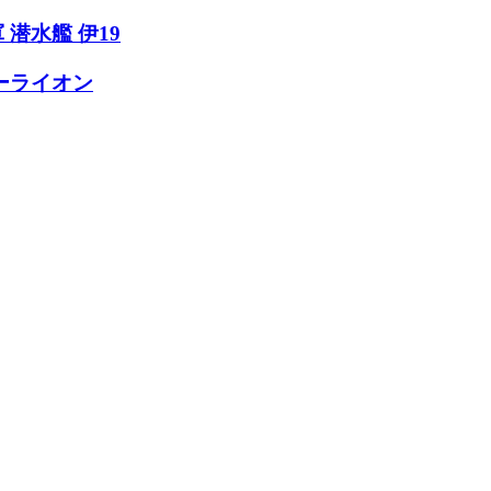
 潜水艦 伊19
シーライオン