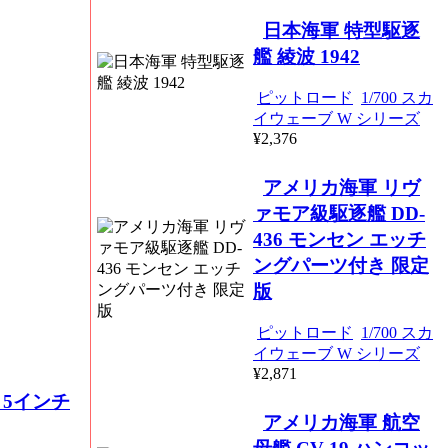
日本海軍 特型駆逐
艦 綾波 1942
ピットロード
1/700 スカ
イウェーブ W シリーズ
¥2,376
アメリカ海軍 リヴ
ァモア級駆逐艦 DD-
436 モンセン エッチ
ングパーツ付き 限定
版
ピットロード
1/700 スカ
イウェーブ W シリーズ
¥2,871
径 5インチ
アメリカ海軍 航空