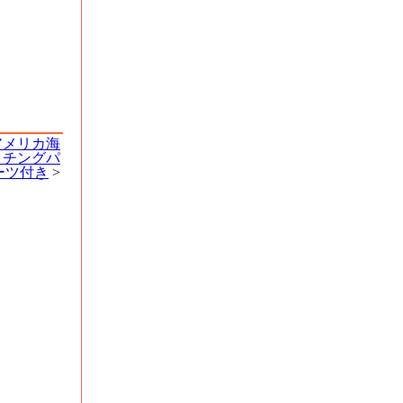
 アメリカ海
エッチングパ
ーツ付き
>