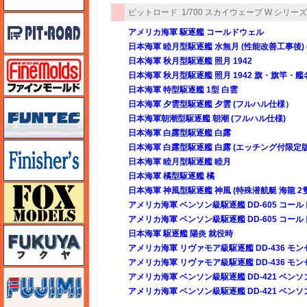
ピットロード
1/700 スカイウェーブ W シリーズ
ピットロード
アメリカ海軍 駆逐艦 コールドウェル
日本海軍 睦月型駆逐艦 水無月 (性能改善工事後)
ファインモールド
日本海軍 秋月型駆逐艦 照月 1942
日本海軍 秋月型駆逐艦 照月 1942 旗・旗竿・
日本海軍 特型駆逐艦 1型 白雲
funtec（ファンテック）
日本海軍 夕雲型駆逐艦 夕雲 (フルハル仕様）
日本海軍朝潮型駆逐艦 朝潮 (フルハル仕様)
日本海軍 白露型駆逐艦 白露
フィニッシャーズ
日本海軍 白露型駆逐艦 白露 (エッチング付限定版
日本海軍 睦月型駆逐艦 睦月
日本海軍 橘型駆逐艦 橘
フォックスモデル（FOX MODELS）
日本海軍 神風型駆逐艦 神風 (特殊潜航艇 海龍 2
アメリカ海軍 ベンソン級駆逐艦 DD-605 コー
アメリカ海軍 ベンソン級駆逐艦 DD-605 コー
フクヤ
日本海軍 駆逐艦 陽炎 就役時
アメリカ海軍 リヴァモア級駆逐艦 DD-436 モン
アメリカ海軍 リヴァモア級駆逐艦 DD-436 モ
フジミ
アメリカ海軍 ベンソン級駆逐艦 DD-421 ベンソ
アメリカ海軍 ベンソン級駆逐艦 DD-421 ベン