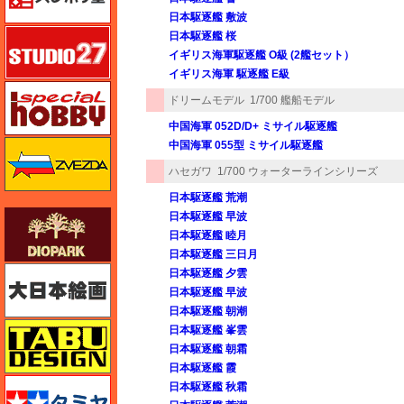
日本駆逐艦 敷波
スタジオ27・タブデザイン
日本駆逐艦 桜
イギリス海軍駆逐艦 O級 (2艦セット）
イギリス海軍 駆逐艦 E級
スペシャルホビー
ドリームモデル
1/700 艦船モデル
中国海軍 052D/D+ ミサイル駆逐艦
ズベズダ（Zvezda）
中国海軍 055型 ミサイル駆逐艦
ハセガワ
1/700 ウォーターラインシリーズ
日本駆逐艦 荒潮
ダイオパーク（diopark）
日本駆逐艦 早波
日本駆逐艦 睦月
日本駆逐艦 三日月
大日本絵画
日本駆逐艦 夕雲
日本駆逐艦 早波
日本駆逐艦 朝潮
タブデザイン・スタジオ27
日本駆逐艦 峯雲
日本駆逐艦 朝霜
日本駆逐艦 霞
タミヤ
日本駆逐艦 秋霜