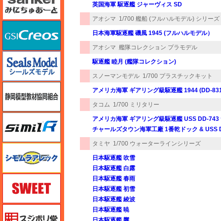
英国海軍 駆逐艦 ジャーヴィス SD
アオシマ
1/700 艦船 (フルハルモデル) シリーズ
GSIクレオス
日本海軍駆逐艦 磯風 1945 (フルハルモデル）
アオシマ
艦隊コレクション プラモデル
シールズモデル
駆逐艦 睦月 (艦隊コレクション)
スノーマンモデル
1/700 プラスチックキット
静岡模型協同組合
アメリカ海軍 ギアリング級駆逐艦 1944 (DD-831 &
タコム
1/700 ミリタリー
シミラー（similR）
アメリカ海軍 ギアリング級駆逐艦 USS DD-743 サ
チャールズタウン海軍工廠 1番乾ドック & USS DD
タミヤ
1/700 ウォーターラインシリーズ
シモムラアレック
日本駆逐艦 吹雪
日本駆逐艦 白露
スイート（SWEET）
日本駆逐艦 春雨
日本駆逐艦 初雪
日本駆逐艦 綾波
スジボリ堂
日本駆逐艦 暁
日本駆逐艦 響