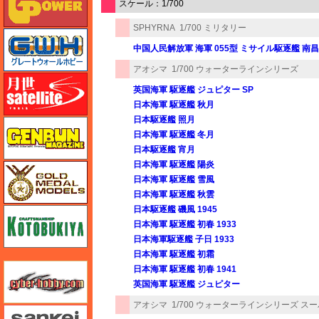
スケール：1/700
SPHYRNA
1/700 ミリタリー
グレートウォールホビー
中国人民解放軍 海軍 055型 ミサイル駆逐艦 南昌
アオシマ
1/700 ウォーターラインシリーズ
月世 サテライトツールス
英国海軍 駆逐艦 ジュピター SP
日本海軍 駆逐艦 秋月
日本駆逐艦 照月
ゲンブンマガジン
日本海軍 駆逐艦 冬月
日本駆逐艦 宵月
日本海軍 駆逐艦 陽炎
ゴールドメダルモデルズ
日本海軍 駆逐艦 雪風
日本海軍 駆逐艦 秋雲
日本駆逐艦 磯風 1945
コトブキヤ
日本海軍 駆逐艦 初春 1933
日本海軍駆逐艦 子日 1933
日本海軍 駆逐艦 初霜
サイバーホビー
日本海軍 駆逐艦 初春 1941
英国海軍 駆逐艦 ジュピター
アオシマ
1/700 ウォーターラインシリーズ ス
さんけい みにちゅあーと