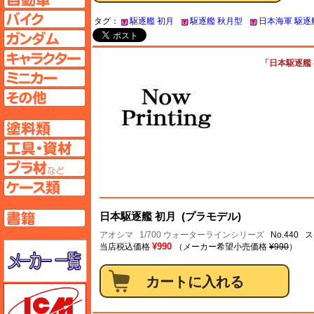
バイクページへ
タグ：
駆逐艦 初月
駆逐艦 秋月型
日本海軍 駆逐
ガンダムページへ
キャラクターページへ
「日本駆逐艦 初
ミニカーページへ
その他ページへ
塗料ページへ
工具ページへ
プラ材ページへ
ケースページへ
書籍ページへ
日本駆逐艦 初月 (プラモデル)
アオシマ
1/700 ウォーターラインシリーズ
No.440 ス
メーカー一覧のページはこちら
¥990
当店税込価格
（メーカー希望小売価格
¥990
）
ICM