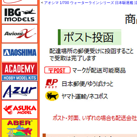
<
アオシマ 1/700 ウォーターラインシリーズ 日本駆逐艦 
IBG
Avioni-X（アヴィオニクス）
アオシマ
アカデミー
アズール
アスカモデル
アベール