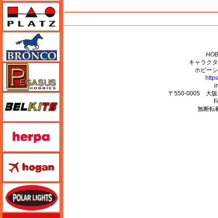
プラッツ
M's PLUS
ブロンコモデル（Bronco Models）
HOB
キャラクタ
ペガサスホビー
ホビーシ
http
i
〒550-0005 
BELKITS
F
無断転
ヘルパ（herpa）
ホーガンウイングス
ポーラライツ
ホビージャパン