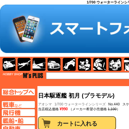
1/700 ウォーターライン
AFV
飛行機
艦船
自動車
バイク
キャラクター
ガンダム
塗料
TOP
TOPページへ
日本駆逐艦 初月 (プラモデル)
AFV
アオシマ
1/700 ウォーターラインシリーズ
No.440 スケ
¥990
当店税込価格
（メーカー希望小売価格
1,100
）
飛行機ページへ
艦船ページへ
自動車ページへ