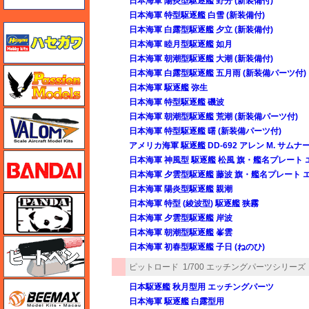
日本海軍 陽炎型駆逐艦 野分 (新装備付)
日本海軍 特型駆逐艦 白雪 (新装備付)
ハセガワ
日本海軍 白露型駆逐艦 夕立 (新装備付)
日本海軍 睦月型駆逐艦 如月
日本海軍 朝潮型駆逐艦 大潮 (新装備付)
ハセガワ
日本海軍 白露型駆逐艦 五月雨 (新装備パーツ付)
日本海軍 駆逐艦 弥生
日本海軍 特型駆逐艦 磯波
バロムモデル
日本海軍 朝潮型駆逐艦 荒潮 (新装備パーツ付)
日本海軍 特型駆逐艦 曙 (新装備パーツ付)
アメリカ海軍 駆逐艦 DD-692 アレン M. サムナ
バンダイ
日本海軍 神風型 駆逐艦 松風 旗・艦名プレート
日本海軍 夕雲型駆逐艦 藤波 旗・艦名プレート
日本海軍 陽炎型駆逐艦 親潮
パンダホビー
日本海軍 特型 (綾波型) 駆逐艦 狭霧
日本海軍 夕雲型駆逐艦 岸波
日本海軍 朝潮型駆逐艦 峯雲
ヒートペン（十和田技研・ブレインファクトリー）
日本海軍 初春型駆逐艦 子日 (ねのひ)
ピットロード
1/700 エッチングパーツシリーズ
BEEMAX
日本駆逐艦 秋月型用 エッチングパーツ
日本海軍 駆逐艦 白露型用