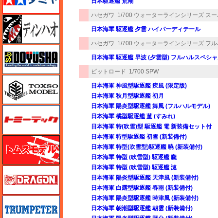
日本駆逐艦 荒潮
ハセガワ
1/700 ウォーターラインシリーズ ス
ディン・ハオ
日本海軍 駆逐艦 夕雲 ハイパーディテール
ハセガワ
1/700 ウォーターラインシリーズ フ
童友社
日本海軍 駆逐艦 早波 (夕雲型) フルハルスペシ
ピットロード
1/700 SPW
トキソモデル（toxso_model）
日本海軍 神風型駆逐艦 疾風 (限定版)
日本海軍 秋月型駆逐艦 初月
日本海軍 陽炎型駆逐艦 舞風 (フルハルモデル)
トミーテック
日本海軍 橘型駆逐艦 菫 (すみれ)
日本海軍 特(吹雪)型 駆逐艦 電 新装備セット付
日本海軍 特型駆逐艦 初雪 (新装備付)
トムスモデル
日本海軍 特型(吹雪型)駆逐艦 暁 (新装備付)
日本海軍 特型 (吹雪型) 駆逐艦 朧
日本海軍 特型 (吹雪型) 駆逐艦 漣
ドラゴン
日本海軍 陽炎型駆逐艦 天津風 (新装備付)
日本海軍 白露型駆逐艦 春雨 (新装備付)
日本海軍 陽炎型駆逐艦 時津風 (新装備付)
トランペッター
日本海軍 朝潮型駆逐艦 朝雲 (新装備付)