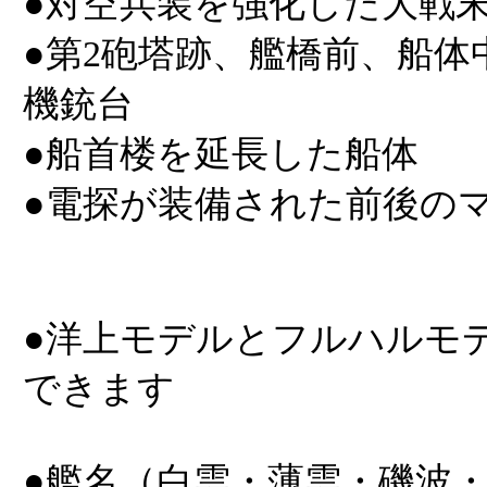
●対空兵装を強化した大戦
●第2砲塔跡、艦橋前、船体
機銃台
●船首楼を延長した船体
●電探が装備された前後の
●洋上モデルとフルハルモ
できます
●艦名（白雲・薄雲・磯波