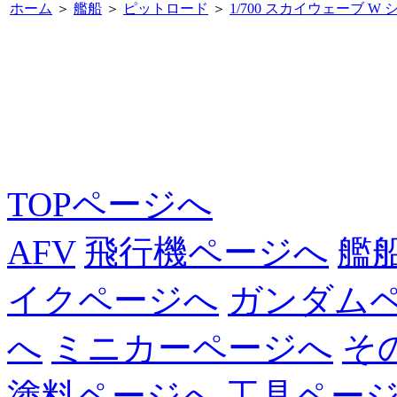
ホーム
＞
艦船
＞
ピットロード
＞
1/700 スカイウェーブ W
TOPページへ
AFV
飛行機ページへ
艦
イクページへ
ガンダム
へ
ミニカーページへ
そ
塗料ページへ
工具ペー