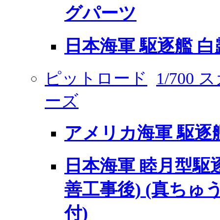
グパーツ
日本海軍 駆逐艦 
ピットロード
1/700
ーズ
アメリカ海軍 駆逐
日本海軍 睦月型駆逐
善工事後) (真ち
付)