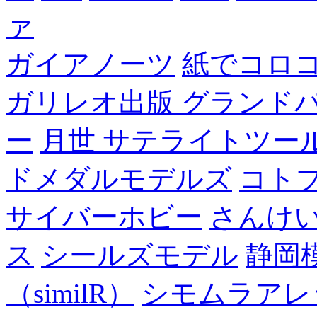
ァ
ガイアノーツ
紙でコロ
ガリレオ出版 グランド
ー
月世 サテライトツー
ドメダルモデルズ
コト
サイバーホビー
さんけい
ス
シールズモデル
静岡
（similR）
シモムラアレ