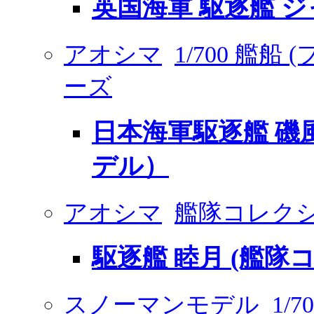
英国海軍 駆逐艦 ジ
アオシマ
1/700 艦船
ーズ
日本海軍駆逐艦 磯風 
デル）
アオシマ
艦隊コレクシ
駆逐艦 睦月 (艦隊
スノーマンモデル
1/