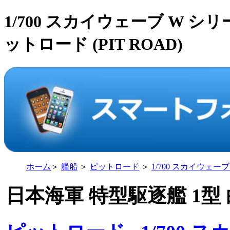
1/700 スカイウェーブ W シ
ットロード (PIT ROAD)
ホーム
＞
艦船
＞
ピットロード
＞
1/700 スカイウェー
日本海軍 特型駆逐艦 1型 