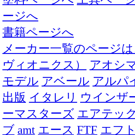
ージへ
書籍ページへ
メーカー一覧のページは
ヴィオニクス）
アオシ
モデル
アベール
アルパ
出版
イタレリ
ウインザ
ーマスターズ
エアテッ
ブ
amt
エース
FTF
エフ