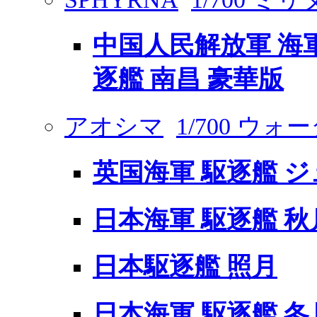
中国人民解放軍 海軍
逐艦 南昌 豪華版
アオシマ
1/700 ウ
英国海軍 駆逐艦 ジ
日本海軍 駆逐艦 秋
日本駆逐艦 照月
日本海軍 駆逐艦 冬