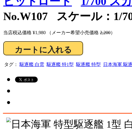
ピットロード
1/700
No.W107 スケール：1/70
当店税込価格
¥1,980
（メーカー希望小売価格
2,200
）
タグ：
駆逐艦 白雲
駆逐艦 特1型
駆逐艦 特型
日本海軍 駆