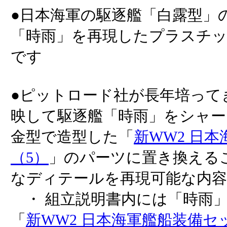
●日本海軍の駆逐艦「白露型」
「時雨」を再現したプラスチ
です
●ピットロード社が長年培って
映して駆逐艦「時雨」をシャー
金型で造型した「
新WW2 日
（5）
」のパーツに置き換える
なディテールを再現可能な内
・ 組立説明書内には「時雨
「
新WW2 日本海軍艦船装備セッ