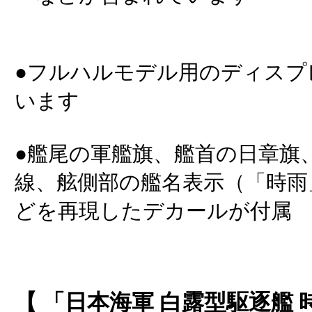
●フルハルモデル用のディスプ
います
●艦尾の軍艦旗、艦首の日章旗
線、舷側部の艦名表示（「時雨
どを再現したデカールが付属
【 「日本海軍 白露型駆逐艦 