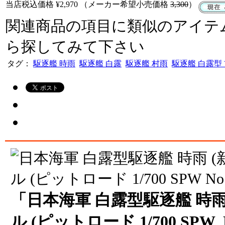
当店税込価格
¥2,970
（メーカー希望小売価格
3,300
）
関連商品の項目に類似のアイテ
ら探してみて下さい
タグ：
駆逐艦 時雨
駆逐艦 白露
駆逐艦 村雨
駆逐艦 白露型
「日本海軍 白露型駆逐艦 時雨
ル (ピットロード 1/700 SPW 