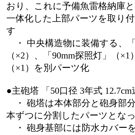
おり、これに予備魚雷格納庫
一体化した上部パーツを取り
す
・ 中央構造物に装備する、「2
（×2）、「90mm探照灯」（×
（×1）を別パーツ化
●主砲塔 「50口径 3年式 12.7c
・ 砲塔は本体部分と砲身部分
本ずつに分割したパーツとな
・ 砲身基部には防水カバー