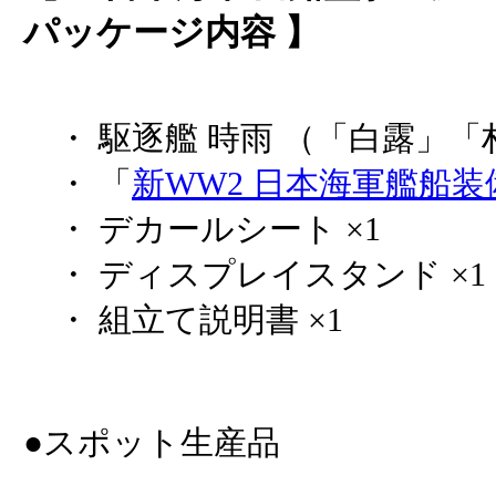
パッケージ内容 】
・ 駆逐艦 時雨 （「白露」「
・ 「
新WW2 日本海軍艦船装
・ デカールシート ×1
・ ディスプレイスタンド ×1
・ 組立て説明書 ×1
●スポット生産品