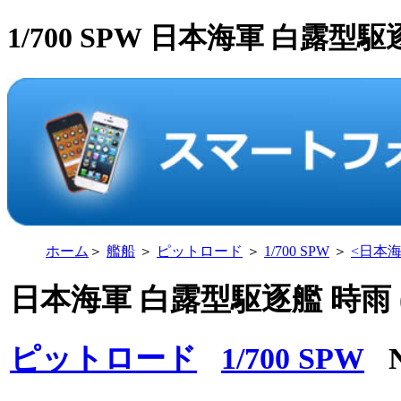
1/700 SPW 日本海軍 白露型
ホーム
＞
艦船
＞
ピットロード
＞
1/700 SPW
＞
<
日本海
日本海軍 白露型駆逐艦 時雨 
ピットロード
1/700 SPW
N