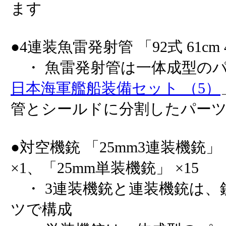
ます
●4連装魚雷発射管 「92式 61cm
・ 魚雷発射管は一体成型の
日本海軍艦船装備セット （5）
管とシールドに分割したパー
●対空機銃 「25mm3連装機銃」
×1、「25mm単装機銃」 ×15
・ 3連装機銃と連装機銃は、
ツで構成