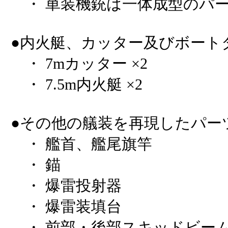
・ 単装機銃は一体成型のパ
●内火艇、カッター及びボート
・ 7mカッター ×2
・ 7.5m内火艇 ×2
●その他の艤装を再現したパー
・ 艦首、艦尾旗竿
・ 錨
・ 爆雷投射器
・ 爆雷装填台
・ 前部・後部スキッドビー