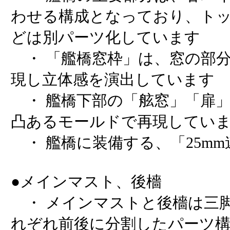
わせる構成となっており、ト
どは別パーツ化しています
・ 「艦橋窓枠」は、窓の部
現し立体感を演出しています
・ 艦橋下部の「舷窓」「扉
凸あるモールドで再現してい
・ 艦橋に装備する、「25m
●メインマスト、後檣
・ メインマストと後檣は三
れぞれ前後に分割したパーツ