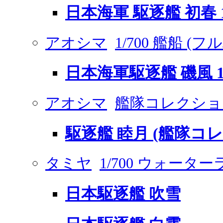
日本海軍 駆逐艦 初春 1
アオシマ
1/700 艦船 
日本海軍駆逐艦 磯風 1
アオシマ
艦隊コレクショ
駆逐艦 睦月 (艦隊コ
タミヤ
1/700 ウォータ
日本駆逐艦 吹雪