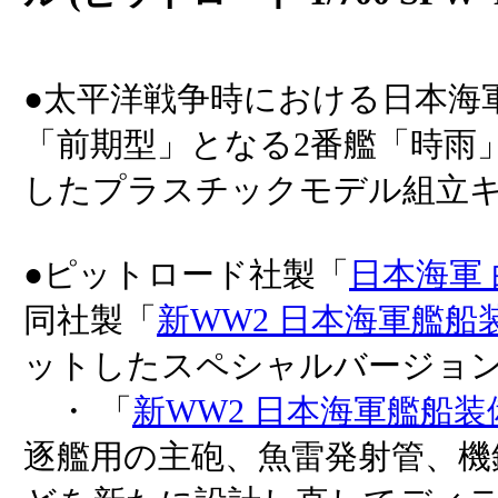
●太平洋戦争時における日本海
「前期型」となる2番艦「時雨」
したプラスチックモデル組立
●ピットロード社製「
日本海軍
同社製「
新WW2 日本海軍艦船
ットしたスペシャルバージョ
・ 「
新WW2 日本海軍艦船装
逐艦用の主砲、魚雷発射管、機