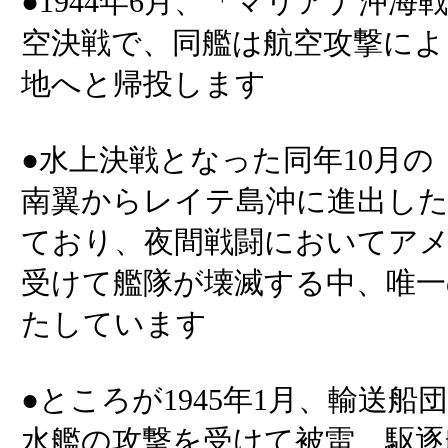
●1944年6月、「マリアナ沖
空決戦で、同艦は航空攻撃によ
地へと帰投します
●水上決戦となった同年10月
南翼からレイテ島沖に進出した
ており、夜間戦闘においてア
受けて艦隊が壊滅する中、唯一
たしています
●ところが1945年1月、輸送
水艦の攻撃を受けて被雷、駆逐