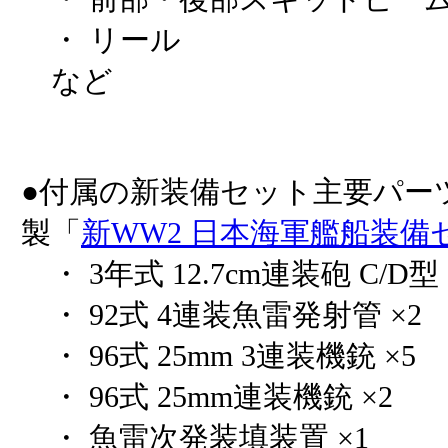
・ リール
など
●付属の新装備セット主要パー
製「
新WW2 日本海軍艦船装備
・ 3年式 12.7cm連装砲 C/D型 
・ 92式 4連装魚雷発射管 ×2
・ 96式 25mm 3連装機銃 ×5
・ 96式 25mm連装機銃 ×2
・ 魚雷次発装填装置 ×1